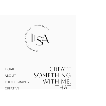
später nochmal.
CREATE
HOME
something
ABOUT
with me,
PHOTOGRAPHY
that
CREATIVE
makes a
WORK
CONTACT