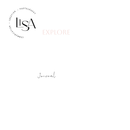
explore
Journal
Beitrag demnächst
verfügbar
Entdecke weitere Kategorien
dieses Blogs oder versuche es