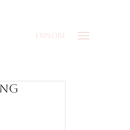
explore
ing