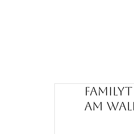
Familyt
am Wa