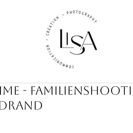
ime - familienShoot
ldrand